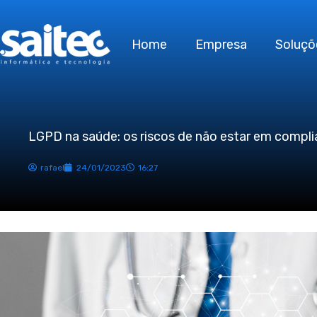
Ir
para
Home
Empresa
Soluçõ
o
conteúdo
LGPD na saúde: os riscos de não estar em compl
rafael
24/01/2023
16:27