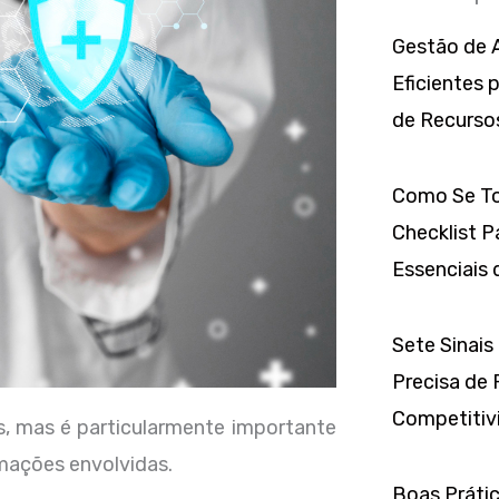
Gestão de A
Eficientes 
de Recurso
Como Se To
Checklist P
Essenciais 
Sete Sinais
Precisa de 
Competitivi
s, mas é particularmente importante
rmações envolvidas.
Boas Prátic