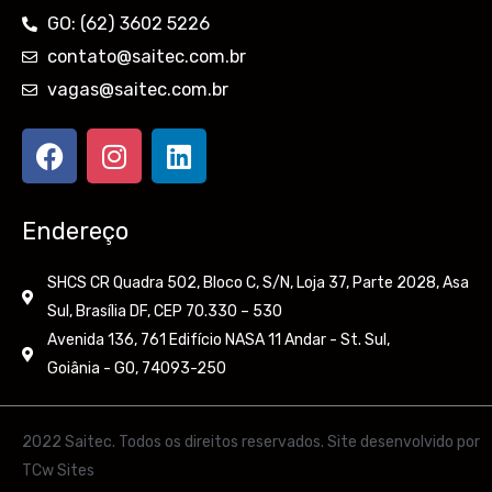
GO: (62) 3602 5226
contato@saitec.com.br
vagas@saitec.com.br
F
I
L
a
n
i
c
s
n
e
t
k
Endereço
b
a
e
o
g
d
SHCS CR Quadra 502, Bloco C, S/N, Loja 37, Parte 2028, Asa
o
r
i
Sul, Brasília DF, CEP 70.330 – 530
k
a
n
Avenida 136, 761 Edifício NASA 11 Andar - St. Sul,
m
Goiânia - GO, 74093-250
2022 Saitec. Todos os direitos reservados.
Site desenvolvido por
TCw Sites