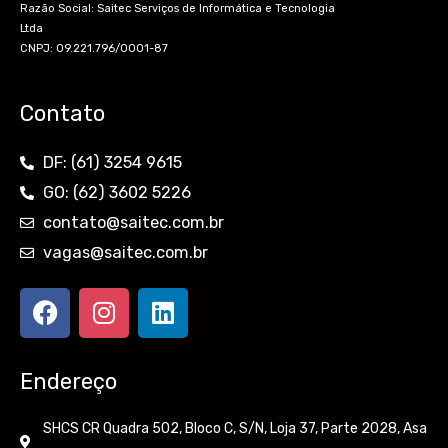
Razão Social: Saitec Serviços de Informática e Tecnologia
Ltda
CNPJ: 09.221.796/0001-87
Contato
DF: (61) 3254 9615
GO: (62) 3602 5226
contato@saitec.com.br
vagas@saitec.com.br
F
I
L
a
n
i
c
s
n
e
t
k
Endereço
b
a
e
o
g
d
SHCS CR Quadra 502, Bloco C, S/N, Loja 37, Parte 2028, Asa