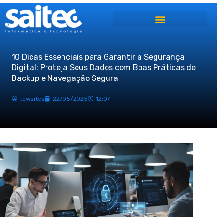
Ir
para
o
conteúdo
10 Dicas Essenciais para Garantir a Segurança
Digital: Proteja Seus Dados com Boas Práticas de
Backup e Navegação Segura
tcwsites
22/05/2025
12:07