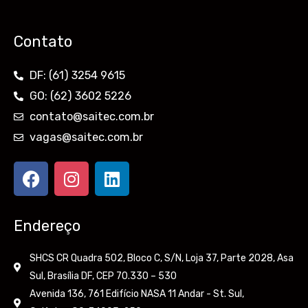
Contato
DF: (61) 3254 9615
GO: (62) 3602 5226
contato@saitec.com.br
vagas@saitec.com.br
F
I
L
a
n
i
c
s
n
e
t
k
Endereço
b
a
e
o
g
d
SHCS CR Quadra 502, Bloco C, S/N, Loja 37, Parte 2028, Asa
o
r
i
Sul, Brasília DF, CEP 70.330 – 530
k
a
n
Avenida 136, 761 Edifício NASA 11 Andar - St. Sul,
m