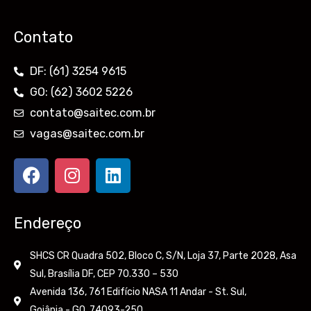
Contato
DF: (61) 3254 9615
GO: (62) 3602 5226
contato@saitec.com.br
vagas@saitec.com.br
F
I
L
a
n
i
c
s
n
e
t
k
Endereço
b
a
e
o
g
d
SHCS CR Quadra 502, Bloco C, S/N, Loja 37, Parte 2028, Asa
o
r
i
Sul, Brasília DF, CEP 70.330 – 530
k
a
n
Avenida 136, 761 Edifício NASA 11 Andar - St. Sul,
m
Goiânia - GO, 74093-250