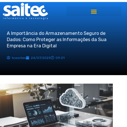
Ir
para
o
conteúdo
A Importância do Armazenamento Seguro de
Dados: Como Proteger as Informações da Sua
Empresa na Era Digital
tcwsites
24/07/2025
09:01