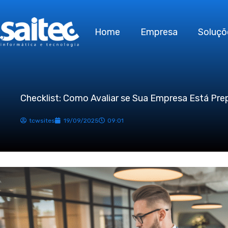
Ir
para
Home
Empresa
Soluçõ
o
conteúdo
Checklist: Como Avaliar se Sua Empresa Está Pre
tcwsites
19/09/2025
09:01