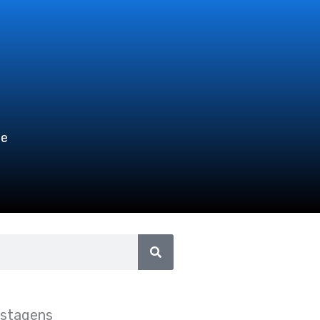
te
ostagens