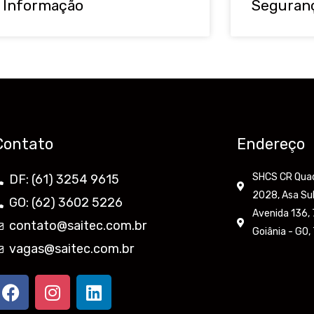
 Informação
Seguran
Contato
Endereço
SHCS CR Quadr
DF: (61) 3254 9615
2028, Asa Sul
GO: (62) 3602 5226
Avenida 136, 7
contato@saitec.com.br
Goiânia - GO
vagas@saitec.com.br
F
I
L
a
n
i