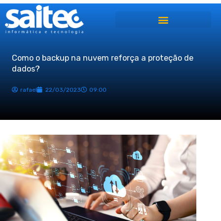
Ir
para
o
conteúdo
Como o backup na nuvem reforça a proteção de
dados?
rafael
22/03/2023
09:00