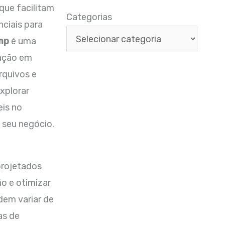
que facilitam
Categorias
Categorias
nciais para
mp
é uma
ração em
rquivos e
xplorar
eis no
 seu negócio.
projetados
ão e otimizar
dem variar de
as de