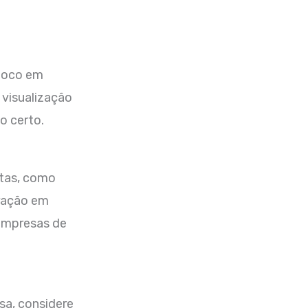
 foco em
 visualização
o certo.
tas, como
oração em
 empresas de
sa, considere