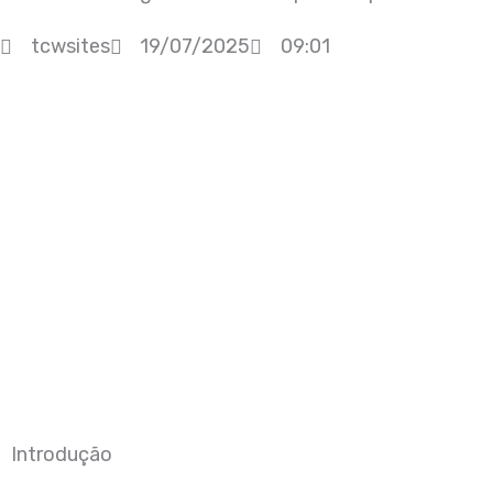
Ir
tcwsites
19/07/2025
09:01
para
Home
Empresa
Soluçõ
o
conteúdo
Introdução