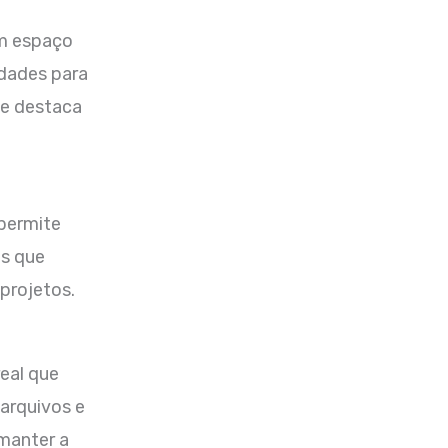
m espaço
idades para
 se destaca
 permite
es que
projetos.
eal que
arquivos e
 manter a