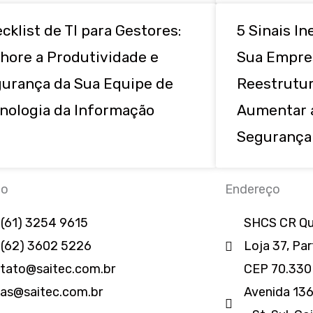
cklist de TI para Gestores:
5 Sinais I
hore a Produtividade e
Sua Empre
urança da Sua Equipe de
Reestrutur
nologia da Informação
Aumentar a
Segurança
to
Endereço
 (61) 3254 9615
SHCS CR Qua
 (62) 3602 5226
Loja 37, Par
tato@saitec.com.br
CEP 70.330
as@saitec.com.br
Avenida 136