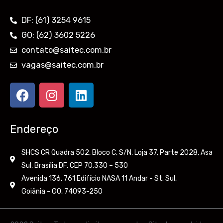
DF: (61) 3254 9615
GO: (62) 3602 5226
contato@saitec.com.br
vagas@saitec.com.br
F
I
L
a
n
i
c
s
n
e
t
k
Endereço
b
a
e
o
g
d
SHCS CR Quadra 502, Bloco C, S/N, Loja 37, Parte 2028, Asa
o
r
i
Sul, Brasília DF, CEP 70.330 – 530
k
a
n
Avenida 136, 761 Edifício NASA 11 Andar - St. Sul,
m
Goiânia - GO, 74093-250