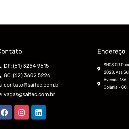
Contato
Endereço
SHCS CR Quadr
DF: (61) 3254 9615
2028, Asa Sul
GO: (62) 3602 5226
Avenida 136, 7
contato@saitec.com.br
Goiânia - GO
vagas@saitec.com.br
F
I
L
a
n
i
c
s
n