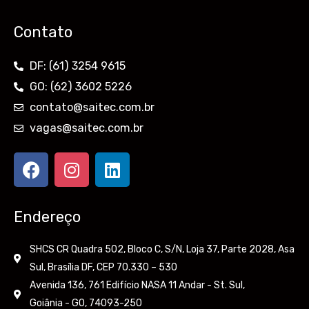
Contato
DF: (61) 3254 9615
GO: (62) 3602 5226
contato@saitec.com.br
vagas@saitec.com.br
F
I
L
a
n
i
c
s
n
e
t
k
Endereço
b
a
e
o
g
d
SHCS CR Quadra 502, Bloco C, S/N, Loja 37, Parte 2028, Asa
o
r
i
Sul, Brasília DF, CEP 70.330 – 530
k
a
n
Avenida 136, 761 Edifício NASA 11 Andar - St. Sul,
m
Goiânia - GO, 74093-250