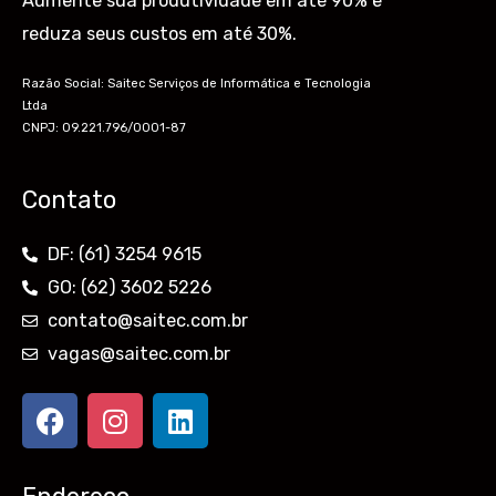
Aumente sua produtividade em até 90% e
reduza seus custos em até 30%.
Razão Social: Saitec Serviços de Informática e Tecnologia
Ltda
CNPJ: 09.221.796/0001-87
Contato
DF: (61) 3254 9615
GO: (62) 3602 5226
contato@saitec.com.br
vagas@saitec.com.br
F
I
L
a
n
i
c
s
n
e
t
k