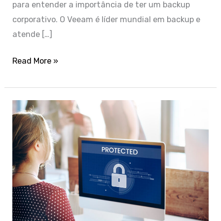
para entender a importância de ter um backup
corporativo. O Veeam é líder mundial em backup e
atende […]
Read More »
Veeam:
sua
defesa
contra
ciberataques
e
LGPD