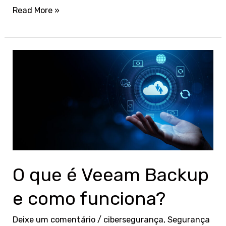
Read More »
O
que
é
Veeam
Backup
e
como
funciona?
O que é Veeam Backup
e como funciona?
Deixe um comentário
/
cibersegurança
,
Segurança