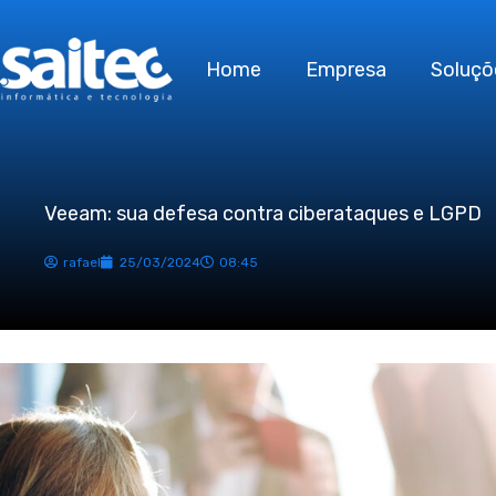
Ir
para
Home
Empresa
Soluçõ
o
conteúdo
Veeam: sua defesa contra ciberataques e LGPD
rafael
25/03/2024
08:45