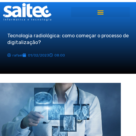
Ir
para
o
conteúdo
Tecnologia radiológica: como começar o processo de
digitalização?
rafael
01/02/2023
08:00