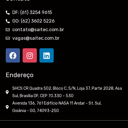
DF: (61) 3254 9615
GO: (62) 3602 5226
contato@saitec.com.br
vagas@saitec.com.br
F
I
L
a
n
i
c
s
n
e
t
k
Endereço
b
a
e
o
g
d
SHCS CR Quadra 502, Bloco C, S/N, Loja 37, Parte 2028, Asa
o
r
i
Sul, Brasília DF, CEP 70.330 – 530
k
a
n
Avenida 136, 761 Edifício NASA 11 Andar - St. Sul,
m
Goiânia - GO, 74093-250