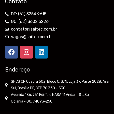
Contato
DF: (61) 3254 9615
GO: (62) 3602 5226
contato@saitec.com.br
vagas@saitec.com.br
F
I
L
a
n
i
c
s
n
e
t
k
Endereço
b
a
e
o
g
d
SHCS CR Quadra 502, Bloco C, S/N, Loja 37, Parte 2028, Asa
o
r
i
Sul, Brasília DF, CEP 70.330 – 530
k
a
n
Avenida 136, 761 Edifício NASA 11 Andar - St. Sul,
m
Goiânia - GO, 74093-250