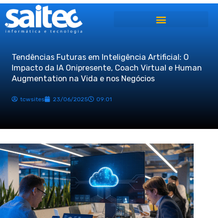
Ir
para
o
conteúdo
Tendências Futuras em Inteligência Artificial: O
Impacto da IA Onipresente, Coach Virtual e Human
Augmentation na Vida e nos Negócios
tcwsites
23/06/2025
09:01