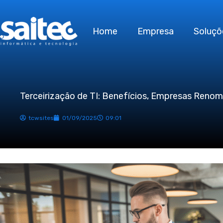
Ir
para
Home
Empresa
Soluçõ
o
conteúdo
Terceirização de TI: Benefícios, Empresas Reno
tcwsites
01/09/2025
09:01