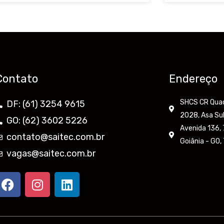
Contato
Endereço
SHCS CR Quadr
DF: (61) 3254 9615
2028, Asa Sul
GO: (62) 3602 5226
Avenida 136, 7
contato@saitec.com.br
Goiânia - GO
vagas@saitec.com.br
F
I
L
a
n
i
c
s
n
e
t
k