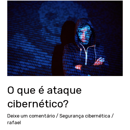
O
que
é
ataque
cibernético?
O que é ataque
cibernético?
Deixe um comentário
/
Segurança cibernética
/
rafael