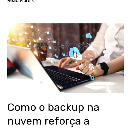
Read More »
Como
o
backup
na
nuvem
reforça
a
proteção
de
Como o backup na
dados?
nuvem reforça a