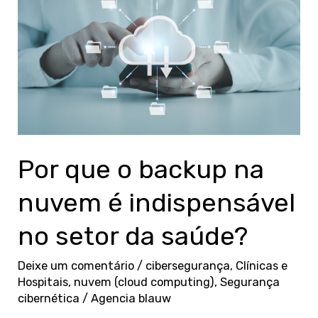
backup
na
nuvem
é
indispensável
no
setor
Por que o backup na
da
saúde?
nuvem é indispensável
no setor da saúde?
Deixe um comentário
/
cibersegurança
,
Clínicas e
Hospitais
,
nuvem (cloud computing)
,
Segurança
cibernética
/
Agencia blauw