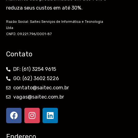
reduza seus custos em até 30%.
Razão Social: Saitec Serviços de Informática e Tecnologia
Ltda
CNPJ: 09.221.796/0001-87
Contato
DF: (61) 3254 9615
GO: (62) 3602 5226
contato@saitec.com.br
vagas@saitec.com.br
F
I
L
a
n
i
c
s
n
e
t
k
Endereço