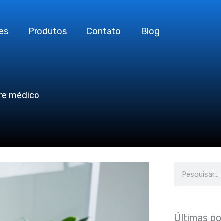
es
Produtos
Contato
Blog
are médico
Search
Últimas p