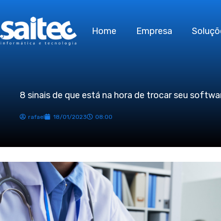
Ir
para
Home
Empresa
Soluçõ
o
conteúdo
8 sinais de que está na hora de trocar seu softw
rafael
18/01/2023
08:00